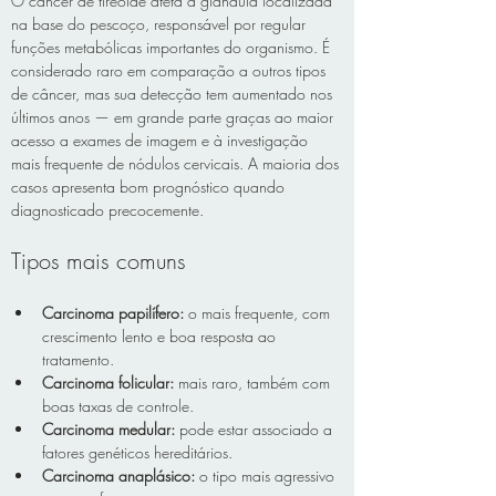
O câncer de tireoide afeta a glândula localizada 
na base do pescoço, responsável por regular 
funções metabólicas importantes do organismo. É 
considerado raro em comparação a outros tipos 
de câncer, mas sua detecção tem aumentado nos 
últimos anos — em grande parte graças ao maior 
acesso a exames de imagem e à investigação 
mais frequente de nódulos cervicais. A maioria dos 
casos apresenta bom prognóstico quando 
diagnosticado precocemente.
Tipos mais comuns
Carcinoma papilífero:
 o mais frequente, com 
crescimento lento e boa resposta ao 
tratamento.
Carcinoma folicular:
 mais raro, também com 
boas taxas de controle.
Carcinoma medular:
 pode estar associado a 
fatores genéticos hereditários.
Carcinoma anaplásico:
 o tipo mais agressivo 