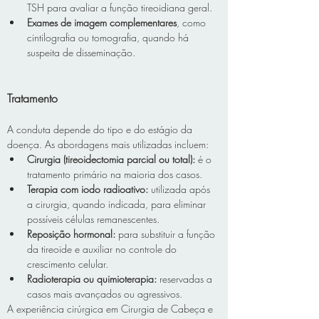
TSH para avaliar a função tireoidiana geral.
Exames de imagem complementares
, como 
cintilografia ou tomografia, quando há 
suspeita de disseminação.
Tratamento
A conduta depende do tipo e do estágio da 
doença. As abordagens mais utilizadas incluem:
Cirurgia (tireoidectomia parcial ou total):
 é o 
tratamento primário na maioria dos casos.
Terapia com iodo radioativo:
 utilizada após 
a cirurgia, quando indicada, para eliminar 
possíveis células remanescentes.
Reposição hormonal:
 para substituir a função 
da tireoide e auxiliar no controle do 
crescimento celular.
Radioterapia ou quimioterapia:
 reservadas a 
casos mais avançados ou agressivos.
A experiência cirúrgica em Cirurgia de Cabeça e 