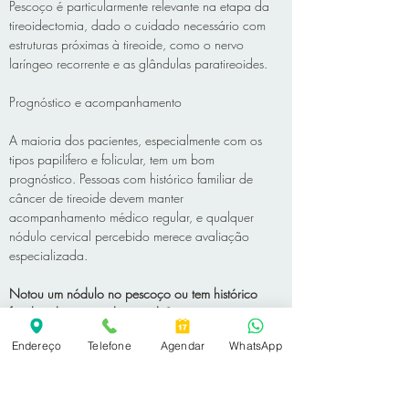
Pescoço é particularmente relevante na etapa da 
tireoidectomia, dado o cuidado necessário com 
estruturas próximas à tireoide, como o nervo 
laríngeo recorrente e as glândulas paratireoides.
Prognóstico e acompanhamento
A maioria dos pacientes, especialmente com os 
tipos papilífero e folicular, tem um bom 
prognóstico. Pessoas com histórico familiar de 
câncer de tireoide devem manter 
acompanhamento médico regular, e qualquer 
nódulo cervical percebido merece avaliação 
especializada.
Notou um nódulo no pescoço ou tem histórico 
familiar de câncer de tireoide?
Agende uma consulta com o Dr. Rodrigo Tadashi 
Endereço
Telefone
Agendar
WhatsApp
— Médico Especialista em Cirurgia de Cabeça e 
Pescoço, CRM-SP 214.370 | RQE 153.287.