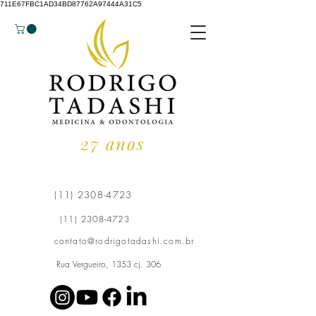
711E67FBC1AD34BD87762A97444A31C5
27 anos
(11) 2308-4723
(11) 2308-4723
contato@rodrigotadashi.com.br
Rua Vergueiro, 1353 cj. 306