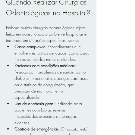
Quando Realizar Cirurgias 
Odontológicas no Hospital?
Embora muitas cirurgias odontológicas sejam 
feitas em consultórios, o ambiente hospitalar é 
indicado em situações específicas, como:  
Casos complexos: 
Procedimentos que 
envolvem estruturas delicadas, como osso, 
nervos ou tecidos moles profundos.  
Pacientes com condições médicas:
Pessoas com problemas de saúde, como 
diabetes, hipertensão, doenças cardíacas 
ou distúrbios de coagulação, que 
precisam de monitoramento 
especializado.  
Uso de anestesia geral:
 Indicado para 
pacientes com fobias severas, 
necessidades especiais ou cirurgias 
extensas.  
Controle de emergências:
 O hospital está 