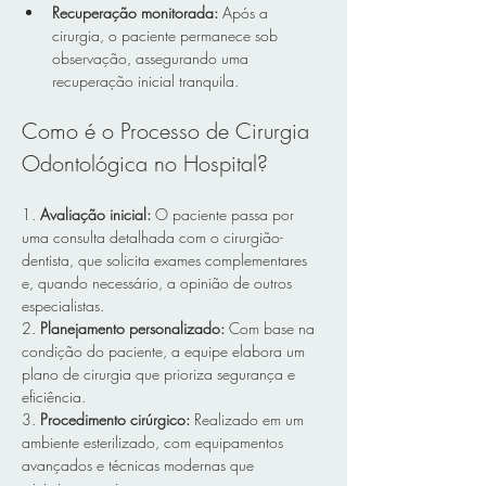
Recuperação monitorada:
 Após a 
cirurgia, o paciente permanece sob 
observação, assegurando uma 
recuperação inicial tranquila.  
Como é o Processo de Cirurgia 
Odontológica no Hospital?
1. 
Avaliação inicial:
 O paciente passa por 
uma consulta detalhada com o cirurgião-
dentista, que solicita exames complementares 
e, quando necessário, a opinião de outros 
especialistas.  
2. 
Planejamento personalizado:
 Com base na 
condição do paciente, a equipe elabora um 
plano de cirurgia que prioriza segurança e 
eficiência.  
3. 
Procedimento cirúrgico: 
Realizado em um 
ambiente esterilizado, com equipamentos 
avançados e técnicas modernas que 