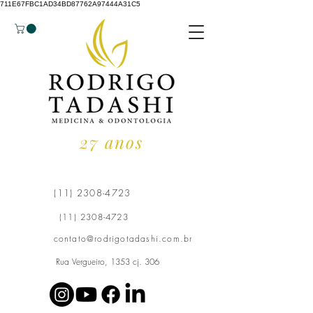
711E67FBC1AD34BD87762A97444A31C5
27 anos
(11) 2308-4723
(11) 2308-4723
contato@rodrigotadashi.com.br
Rua Vergueiro, 1353 cj. 306