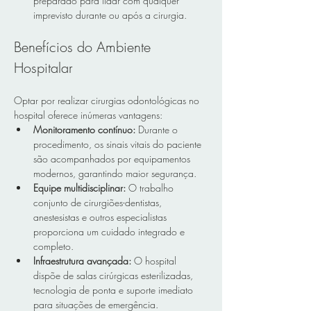
preparado para lidar com qualquer 
imprevisto durante ou após a cirurgia.  
Benefícios do Ambiente 
Hospitalar
Optar por realizar cirurgias odontológicas no 
hospital oferece inúmeras vantagens:  
Monitoramento contínuo: 
Durante o 
procedimento, os sinais vitais do paciente 
são acompanhados por equipamentos 
modernos, garantindo maior segurança.  
Equipe multidisciplinar: 
O trabalho 
conjunto de cirurgiões-dentistas, 
anestesistas e outros especialistas 
proporciona um cuidado integrado e 
completo.  
Infraestrutura avançada: 
O hospital 
dispõe de salas cirúrgicas esterilizadas, 
tecnologia de ponta e suporte imediato 
para situações de emergência.  