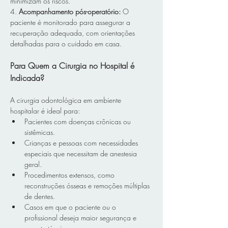
minimizam os riscos.  
4. 
Acompanhamento pós-operatório: 
O 
paciente é monitorado para assegurar a 
recuperação adequada, com orientações 
detalhadas para o cuidado em casa.  
Para Quem a Cirurgia no Hospital é 
Indicada?
A cirurgia odontológica em ambiente 
hospitalar é ideal para:  
Pacientes com doenças crônicas ou 
sistêmicas.  
Crianças e pessoas com necessidades 
especiais que necessitam de anestesia 
geral.  
Procedimentos extensos, como 
reconstruções ósseas e remoções múltiplas 
de dentes.  
Casos em que o paciente ou o 
profissional deseja maior segurança e 